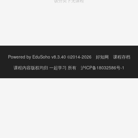
该分类下无课程
Powered by
EduSoho v8.3.40
©2014-2026
好知网
课程存档
课程内容版权均归
一起学习
所有
沪ICP备18032586号-1