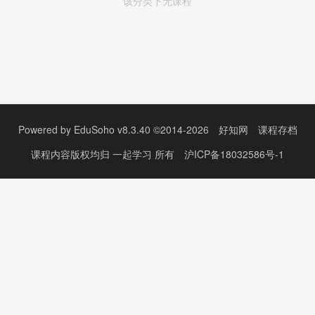
该分类下无课程
Powered by
EduSoho v8.3.40
©2014-2026
好知网
课程存档
课程内容版权均归
一起学习
所有
沪ICP备18032586号-1